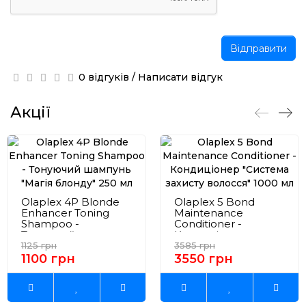
Відправити
0 відгуків
/
Написати відгук
Акції
Olaplex 4P Blonde
Olaplex 5 Bond
Enhancer Toning
Maintenance
Shampoo -
Conditioner -
Тонуючий шампунь
Кондиціонер
"Магія блонду" 250
"Система захисту
1125 грн
3585 грн
мл
волосся" 1000 мл
1100 грн
3550 грн