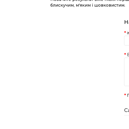
блискучим, м'яким і шовковистим.
Н
і
C