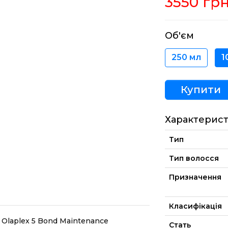
3550 гр
Об'єм
250 мл
1
Купити
Характерис
Тип
Тип волосся
Призначення
Класифікація
 Olaplex 5 Bond Maintenance
Стать