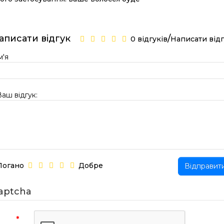
аписати відгук
/
0 відгуків
Написати від
м'я
Ваш відгук:
Погано
Добре
Відправит
aptcha