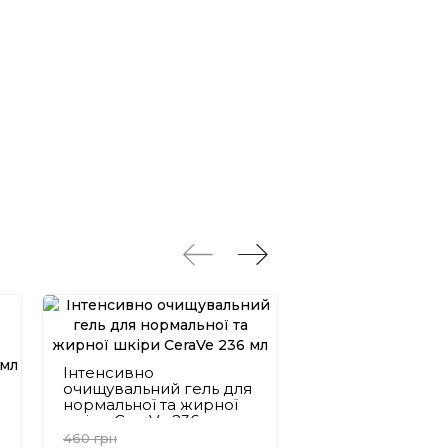
Інтенсивно
Інтенсивно
очищувальний гель для
очищувальний г
нормальної та жирної
нормальної та 
шкіри CeraVe 236 мл
шкіри CeraVe 47
460 грн
605 грн