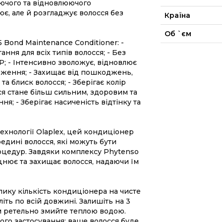
уючого та відновлюючого
є, але й розгладжує волосся без
Країна
Об `єм
5 Bond Maintenance Conditioner:
-
ння для всіх типів волосся;
- Без
АР;
- Інтенсивно зволожує, відновлює
тяження;
- Захищає від пошкоджень,
 та блиск волосся;
- Зберігає колір
ся стане більш сильним, здоровим та
ння;
- Зберігає насиченість відтінку та
ехнології Olaplex, цей кондиціонер
едині волосся, які можуть бути
оцедур. Завдяки комплексу Phytenso
міцнює та захищає волосся, надаючи їм
лику кількість кондиціонера на чисте
іть по всій довжині. Залишіть на 3
ім ретельно змийте теплою водою.
ого застосування: ваше волосся буде