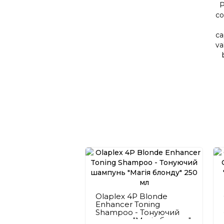
P
co
ca
va
Olaplex 4P Blonde
Enhancer Toning
Shampoo - Тонуючий
шампунь "Магія блонду"