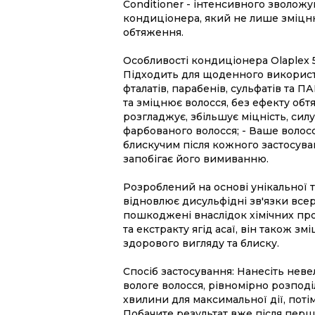
Conditioner - інтенсивного зволож
кондиціонера, який не лише зміцню
обтяження.
Особливості кондиціонера Olaplex 
Підходить для щоденного використа
фталатів, парабенів, сульфатів та П
та зміцнює волосся, без ефекту об
розгладжує, збільшує міцність, силу
фарбованого волосся;
- Ваше волос
блискучим після кожного застосува
запобігає його вимиванню.
Розроблений на основі унікальної т
відновлює дисульфідні зв'язки всер
пошкоджені внаслідок хімічних пр
та екстракту ягід асаї, він також з
здорового вигляду та блиску.
Спосіб застосування: Нанесіть неве
вологе волосся, рівномірно розподіл
хвилини для максимальної дії, пот
Побачите результат вже після перш