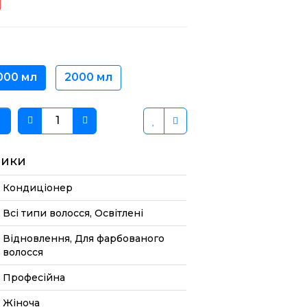
н
000 мл
2000 мл
тики
Кондиціонер
Всі типи волосся, Освітлені
Відновлення, Для фарбованого
волосся
Професійна
Жіноча