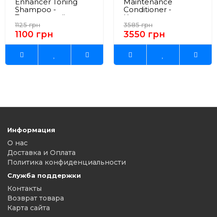
Enhancer Toning
Maintenance
Shampoo -
Conditioner -
Тонирующий
Кондиционер
шампунь "Магия
"Система защиты
1125 грн
3585 грн
Блонда" 250 мл
волос" 1000 мл
1100 грн
3550 грн
Информация
О нас
Доставка и Оплата
Политика конфиденциальности
Служба поддержки
Контакты
Возврат товара
Карта сайта