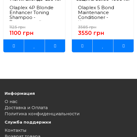
Olaplex 4P Blonde
Olaplex 5 Bond
Enhancer Toning
Maintenance
Shampoo -
Conditioner -
Тонирующий
Кондиционер
шампунь "Магия
"Система защиты
1125 грн
3585 грн
Блонда" 250 мл
волос" 1000 мл
1100 грн
3550 грн
Информация
О нас
Доставка и Оплата
Политика конфиденциальности
Служба поддержки
Контакты
Возврат товара