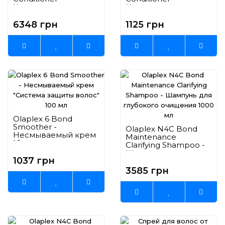
Кондиционер
Кондиционер
"Система защиты
"Система защиты
волос" 2000 мл
волос" 250 мл
6348 грн
1125 грн
Olaplex 6 Bond
Smoother -
Olaplex N4C Bond
Несмываемый крем
Maintenance
"Система защиты
Clarifying Shampoo -
волос" 100 мл
Шампунь для
1037 грн
глубокого очищения
1000 мл
3585 грн