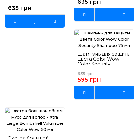
635 грн
Coat Supernatural
Spray Color Wow 50
635 грн
мл
Шампунь для защиты
цвета Color Wow
Color Security
Shampoo 75 мл
635 грн
595 грн
Экстра большой